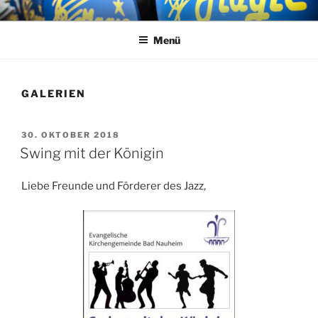
Zum
MAGIC RHYTHM
Big Band
Inhalt
Menü
springen
GALERIEN
VERÖFFENTLICHT
30. OKTOBER 2018
AM
Swing mit der Königin
Liebe Freunde und Förderer des Jazz,