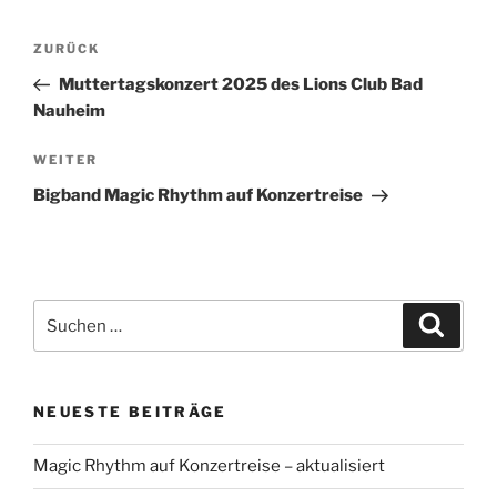
Beitragsnavigation
Vorheriger
ZURÜCK
Beitrag
Muttertagskonzert 2025 des Lions Club Bad
Nauheim
Nächster
WEITER
Beitrag
Bigband Magic Rhythm auf Konzertreise
Suchen
Suche
nach:
NEUESTE BEITRÄGE
Magic Rhythm auf Konzertreise – aktualisiert