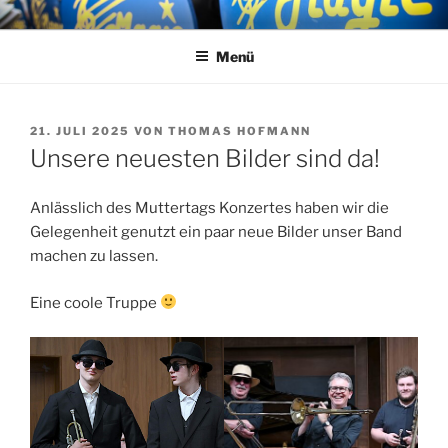
Zum
MAGIC RHYTHM
Big Band
Inhalt
Menü
springen
VERÖFFENTLICHT
21. JULI 2025
VON
THOMAS HOFMANN
AM
Unsere neuesten Bilder sind da!
Anlässlich des Muttertags Konzertes haben wir die
Gelegenheit genutzt ein paar neue Bilder unser Band
machen zu lassen.
Eine coole Truppe