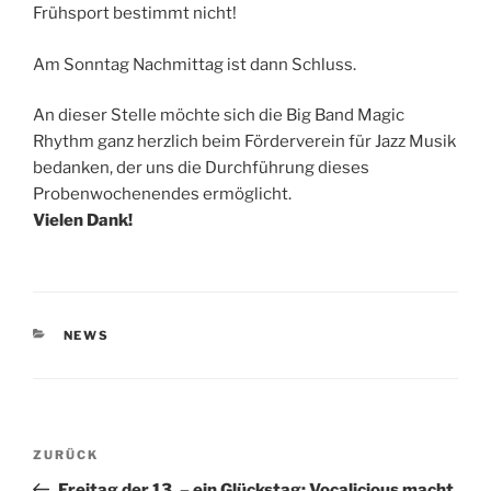
Frühsport bestimmt nicht!
Am Sonntag Nachmittag ist dann Schluss.
An dieser Stelle möchte sich die Big Band Magic
Rhythm ganz herzlich beim Förderverein für Jazz Musik
bedanken, der uns die Durchführung dieses
Probenwochenendes ermöglicht.
Vielen Dank!
KATEGORIEN
NEWS
Beitragsnavigation
Vorheriger
ZURÜCK
Beitrag
Freitag der 13. – ein Glückstag: Vocalicious macht