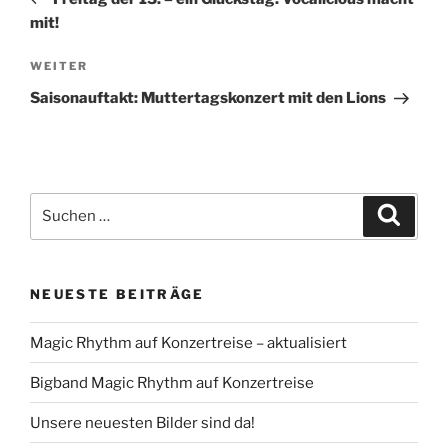
mit!
Nächster
WEITER
Beitrag
Saisonauftakt: Muttertagskonzert mit den Lions
Suchen
Suche
nach:
NEUESTE BEITRÄGE
Magic Rhythm auf Konzertreise – aktualisiert
Bigband Magic Rhythm auf Konzertreise
Unsere neuesten Bilder sind da!