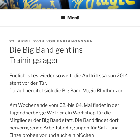
Zum
MAGIC RHYTHM
Big Band
Inhalt
Menü
springen
VERÖFFENTLICHT
27. APRIL 2014
VON
FABIANGASSEN
AM
Die Big Band geht ins
Trainingslager
Endlich ist es wieder so weit: die Auftrittssaison 2014
steht vor der Tür.
Darauf bereitet sich die Big Band Magic Rhythm vor.
Am Wochenende vom 02.-bis 04. Mai findet in der
Jugendherberge Wetzlar ein Workshop für die
Mitglieder der Big Band statt. Die Band findet dort
hervorragende Arbeitsbedingungen für Satz- und
Einzelproben vor und auch ein bißchen