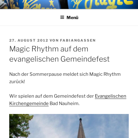
Zum
MAGIC RHYTHM
Big Band
Inhalt
Menü
springen
VERÖFFENTLICHT
27. AUGUST 2012
VON
FABIANGASSEN
AM
Magic Rhythm auf dem
evangelischen Gemeindefest
Nach der Sommerpause meldet sich Magic Rhythm
zurück!
Wir spielen auf dem Gemeindefest der
Evangelischen
Kirchengemeinde
Bad Nauheim.