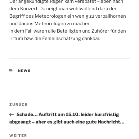
Der angekündigte Regen kam verspätet – eben nach
dem Konzert. Da neigt man wohlwollend dazu den
Begriff des Meteorologen ein wenig zu verballhornen
und daraus Meteorolügen zu machen.
In dem Fall waren alle Beteiligten und Zuhörer für den
Irrtum bzw. die Fehleinschätzung dankbar.
KATEGORIEN
NEWS
Beitragsnavigation
Vorheriger
ZURÜCK
Beitrag
Schade… Auftritt am 15.10. leider kurzfristig
abgesagt – aber es gibt auch eine gute Nachricht…
Nächster
WEITER