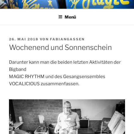
Zum
MAGIC RHYTHM
Big Band
Inhalt
Menü
springen
VERÖFFENTLICHT
26. MAI 2018
VON
FABIANGASSEN
AM
Wochenend und Sonnenschein
Darunter kann man die beiden letzten Aktivitäten der
Bigband
MAGIC RHYTHM und des Gesangsensembles
VOCALICIOUS zusammenfassen.