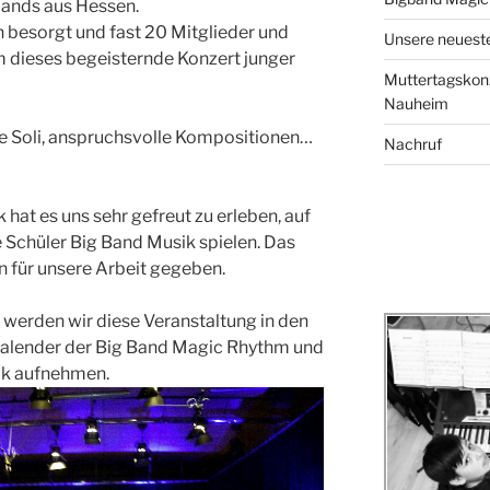
bands aus Hessen.
n besorgt und fast 20 Mitglieder und
Unsere neuesten
dieses begeisternde Konzert junger
Muttertagskonz
Nauheim
e Soli, anspruchsvolle Kompositionen…
Nachruf
hat es uns sehr gefreut zu erleben, auf
Schüler Big Band Musik spielen. Das
n für unsere Arbeit gegeben.
 werden wir diese Veranstaltung in den
alender der Big Band Magic Rhythm und
ik aufnehmen.