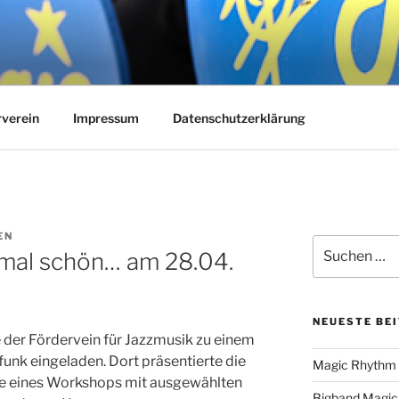
YTHM
rverein
Impressum
Datenschutzerklärung
EN
Suchen
mal schön… am 28.04.
nach:
NEUESTE BE
e der Fördervein für Jazzmusik zu einem
nk eingeladen. Dort präsentierte die
Magic Rhythm a
se eines Workshops mit ausgewählten
Bigband Magic