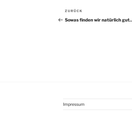
Beitragsnavigation
Vorheriger
ZURÜCK
Beitrag
Sowas finden wir natürlich gut
Impressum