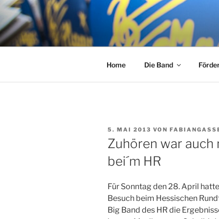
Zum
Inhalt
MAGIC RH
springen
Big Band
Home
Die Band
Förde
VERÖFFENTLICHT
5. MAI 2013
VON
FABIANGASS
AM
Zuhören war auch 
bei´m HR
Für Sonntag den 28. April hatt
Besuch beim Hessischen Rundfu
Big Band des HR die Ergebnis