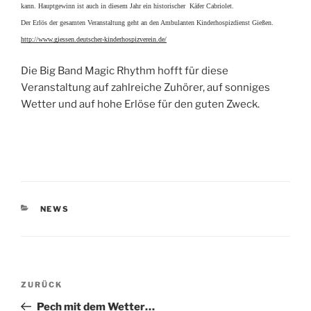
kann. Hauptgewinn ist auch in diesem Jahr ein historischer Käfer Cabriolet.
Der Erlös der gesamten Veranstaltung geht an den Ambulanten Kinderhospizdienst Gießen.
http://www.giessen.deutsch​er-kinderhospizverein.de/
Die Big Band Magic Rhythm hofft für diese
Veranstaltung auf zahlreiche Zuhörer, auf sonniges
Wetter und auf hohe Erlöse für den guten Zweck.
KATEGORIEN
NEWS
Beitragsnavigation
Vorheriger
ZURÜCK
Beitrag
Pech mit dem Wetter…