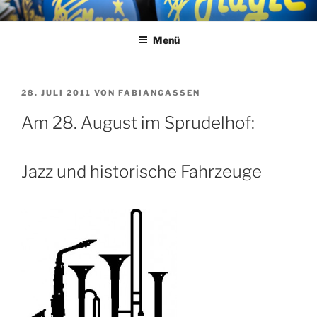
Zum
MAGIC RHYTHM
Big Band
Inhalt
Menü
springen
VERÖFFENTLICHT
28. JULI 2011
VON
FABIANGASSEN
AM
Am 28. August im Sprudelhof:
Jazz und historische Fahrzeuge